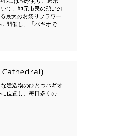
中心には湖があり、週末
ていて、地元市民の憩いの
れる最大のお祭りフラワー
心に開催し、「バギオで一
athedral)
名な建造物のひとつバギオ
手に位置し、毎日多くの
。