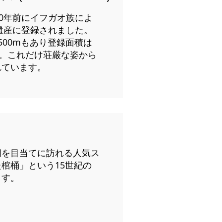
00年前にイフガオ族によ
界遺産に登録されました。
500mもあり登録面積は
ぶ。これだけ荘厳な姿から
れています。
洞を目当てに訪れる人気ス
棺桶」という15世紀の
ます。