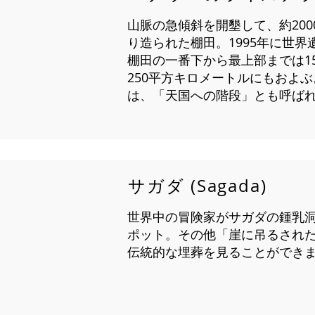
山脈の急傾斜を開墾して、約20
り造られた棚田。1995年に世
棚田の一番下から最上部までは1
250平方キロメートルにもおよ
は、「天国への階段」とも呼ば
サガダ (Sagada)
世界中の冒険家がサガダの鍾乳
ポット。その他「崖に吊るされた
伝統的な埋葬を見ることができ