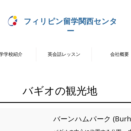
フィリピン留学関西センタ
ー
学学校紹介
英会話レッスン
会社概要
バギオの観光地
​バーンハムパーク (Burha