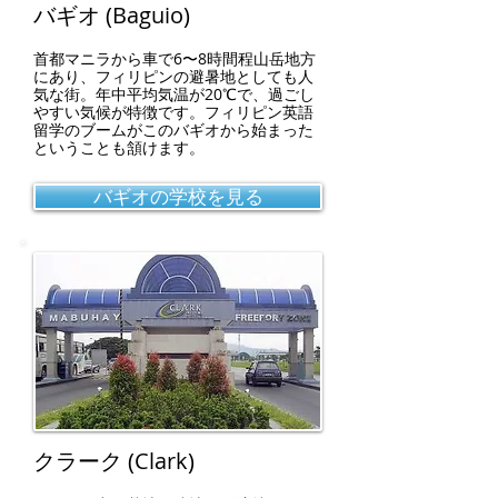
バギオ (Baguio)
首都マニラから車で6〜8時間程
山岳地方
にあり、フィリピンの避暑地としても人
気な街。年中平均気温が20℃で、過ごし
やすい気候が特徴です。
フィリピン英語
留学のブームがこのバギオから始まった
ということも頷けます。
バギオの学校を見る
クラーク (Clark)