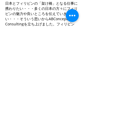
日本とフィリピンの「架け橋」となる仕事に
携わりたい・・・多くの日本の方々にフィリ
ピンの魅力や良いところを伝えていきた
い・・・そういう思いからABConcepcion
Consultingを立ち上げました。フィリピン
留学やロングステイなどを通して、フィリピ
ンを肌で感じ、様々な経験をしていただくこ
とで、両国のより良い関係に発展できると考
えています。
今後ともよろしくお願い致します。
ABConcepcion Consulting
代表者／最高経営責任者
コンセプション・アーネル
経歴
Arnel Concepcion
1966年生まれ・フィリピンのカビテ市
出身
1986年3月 東京外国語大学付属日本語学