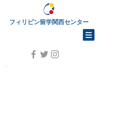
フィリピン留学関西センター
FEA
(Firstwellness English
Academy)
FEAは日本人経営の小規模学校で、
セブの市街地にシティーキャンパス
とマクタン島のリゾートエリアにプ
レミアムキャンパスを構えていま
す。シングル対応のホテルステイ