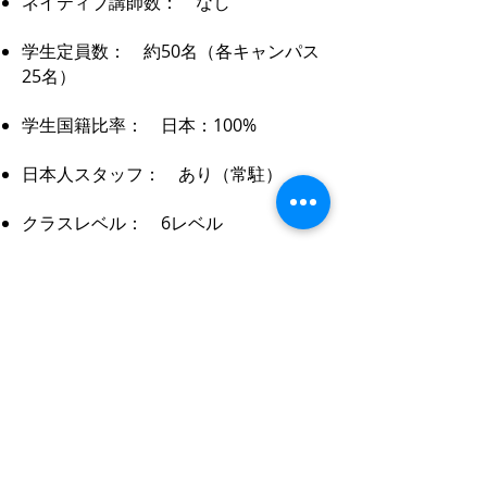
ネイティブ講師数： なし
学生定員数： 約50名（各キャンパス
25名）
学生国籍比率： 日本：100%
日本人スタッフ： あり（常駐）
クラスレベル： 6レベル
入学日： 毎週月曜日
最短申込み週： 1週間
SSP認定： 認定済
TESDA認定： 登録済
１日の最大授業時間： 8時間